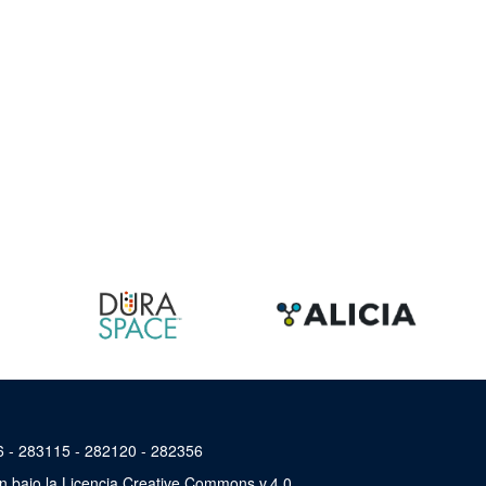
46 - 283115 - 282120 - 282356
án bajo la Licencia Creative Commons v.4.0