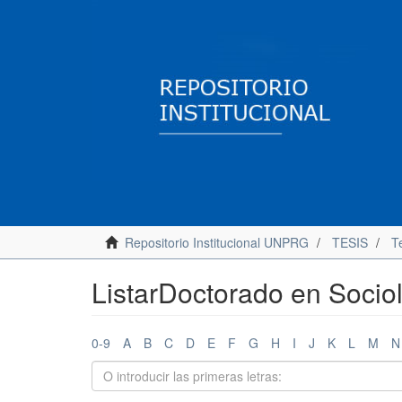
Repositorio Institucional UNPRG
TESIS
T
ListarDoctorado en Socio
0-9
A
B
C
D
E
F
G
H
I
J
K
L
M
N