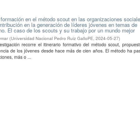
formación en el método scout en las organizaciones social
ontribución en la generación de líderes jóvenes en temas de
no. El caso de los scouts y su trabajo por un mundo mejor
Omar
(
Universidad Nacional Pedro Ruiz GalloPE
,
2024-05-27
)
estigación recorre el itinerario formativo del método scout, propues
encia de los jóvenes desde hace más de cien años. El método ha pa
iones, más o ...