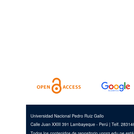
Universidad Nacional Pedro Ruiz Gallo
Calle Juan XXIII 391 Lambayeque - Perú | Telf. 2831
Todos los contenidos de repositorio.unprg.edu.pe est