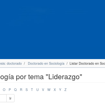
esis: doctorado
Doctorado en Sociología
Listar Doctorado en Soc
logía por tema "Liderazgo"
O
P
Q
R
S
T
U
V
W
X
Y
Z
Ir