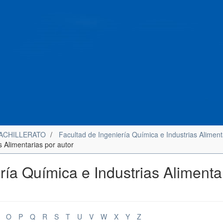
ACHILLERATO
Facultad de Ingeniería Química e Industrias Aliment
s Alimentarias por autor
ería Química e Industrias Alimenta
O
P
Q
R
S
T
U
V
W
X
Y
Z