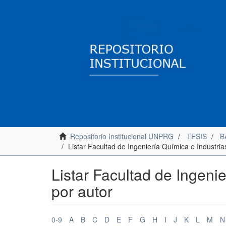
Repositorio Institucional UNPRG
TESIS
B
Listar Facultad de Ingeniería Química e Industria
Listar Facultad de Ingeni
por autor
0-9
A
B
C
D
E
F
G
H
I
J
K
L
M
N