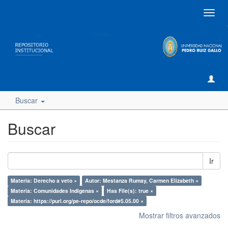
Camb
naveg
Buscar
Buscar
Ir
Materia: Derecho a veto ×
Autor: Mestanza Rumay, Carmen Elizabeth ×
Materia: Comunidades Indigenas ×
Has File(s): true ×
Materia: https://purl.org/pe-repo/ocde/ford#5.05.00 ×
Mostrar filtros avanzados