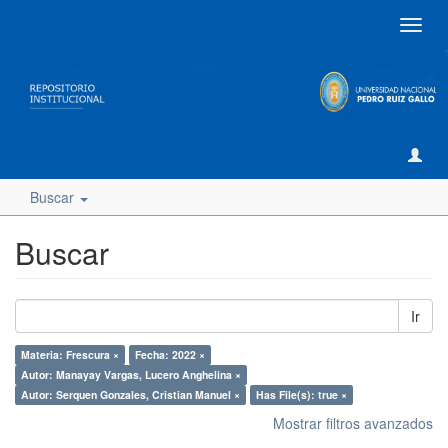
Camb
naveg
Buscar
Buscar
Ir
Materia: Frescura ×
Fecha: 2022 ×
Autor: Manayay Vargas, Lucero Anghelina ×
Autor: Serquen Gonzales, Cristian Manuel ×
Has File(s): true ×
Mostrar filtros avanzados