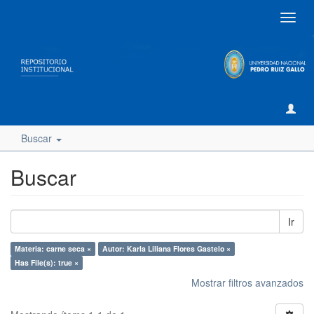
Camb
naveg
Buscar
Buscar
Ir
Materia: carne seca ×
Autor: Karla Liliana Flores Gastelo ×
Has File(s): true ×
Mostrar filtros avanzados