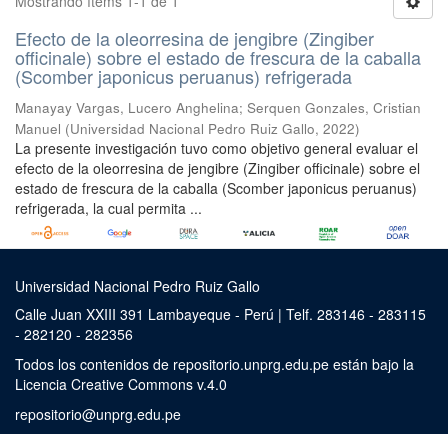
Mostrando ítems 1-1 de 1
Efecto de la oleorresina de jengibre (Zingiber
officinale) sobre el estado de frescura de la caballa
(Scomber japonicus peruanus) refrigerada
Manayay Vargas, Lucero Anghelina
;
Serquen Gonzales, Cristian
Manuel
(
Universidad Nacional Pedro Ruiz Gallo
,
2022
)
La presente investigación tuvo como objetivo general evaluar el
efecto de la oleorresina de jengibre (Zingiber officinale) sobre el
estado de frescura de la caballa (Scomber japonicus peruanus)
refrigerada, la cual permita ...
Universidad Nacional Pedro Ruiz Gallo
Calle Juan XXIII 391 Lambayeque - Perú | Telf. 283146 - 283115
- 282120 - 282356
Todos los contenidos de repositorio.unprg.edu.pe están bajo la
Licencia Creative Commons v.4.0
repositorio@unprg.edu.pe