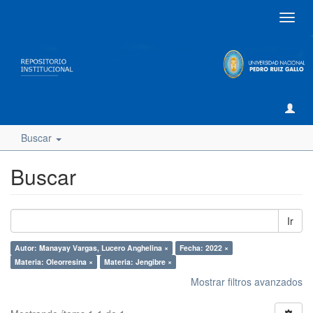
Camb
naveg
Buscar
Buscar
Ir
Autor: Manayay Vargas, Lucero Anghelina ×
Fecha: 2022 ×
Materia: Oleorresina ×
Materia: Jengibre ×
Mostrar filtros avanzados