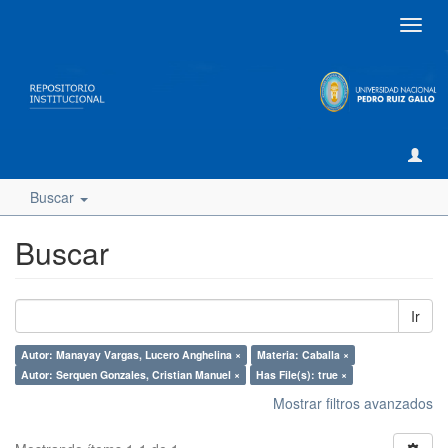
Camb
naveg
Buscar
Buscar
Ir
Autor: Manayay Vargas, Lucero Anghelina ×
Materia: Caballa ×
Autor: Serquen Gonzales, Cristian Manuel ×
Has File(s): true ×
Mostrar filtros avanzados