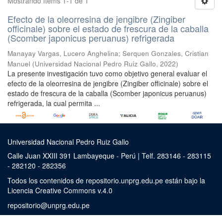
Mostrando ítems 1-1 de 1
Efecto de la oleorresina de jengibre (Zingiber
officinale) sobre el estado de frescura de la caballa
(Scomber japonicus peruanus) refrigerada
Manayay Vargas, Lucero Anghelina
;
Serquen Gonzales, Cristian
Manuel
(
Universidad Nacional Pedro Ruiz Gallo
,
2022
)
La presente investigación tuvo como objetivo general evaluar el
efecto de la oleorresina de jengibre (Zingiber officinale) sobre el
estado de frescura de la caballa (Scomber japonicus peruanus)
refrigerada, la cual permita ...
Universidad Nacional Pedro Ruiz Gallo
Calle Juan XXIII 391 Lambayeque - Perú | Telf. 283146 - 283115
- 282120 - 282356
Todos los contenidos de repositorio.unprg.edu.pe están bajo la
Licencia Creative Commons v.4.0
repositorio@unprg.edu.pe