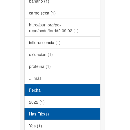
banano (1)
carne seca (1)
http://purl.org/pe-
repo/ocde/ford#2.09.02 (1)
inflorescencia (1)
oxidación (1)
proteína (1)
... más
Fecha
2022 (1)
Has File(s)
Yes (1)