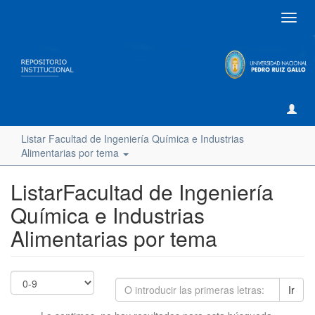
Camb
naveg
Listar Facultad de Ingeniería Química e Industrias
Alimentarias por tema
ListarFacultad de Ingeniería
Química e Industrias
Alimentarias por tema
Ir