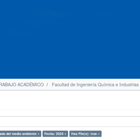
RABAJO ACADÉMICO
Facultad de Ingeniería Química e Industrias
ado del medio ambiente ×
Fecha: 2024 ×
Has File(s): true ×