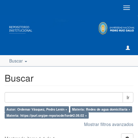
Camb
naveg
Buscar
Buscar
Ir
Autor: Ordemar Vásquez, Pedro Lenin ×
Materia: Redes de agua domiciliaria ×
Materia: https://purl.org/pe-repo/ocde/ford#2.08.02 ×
Mostrar filtros avanzados