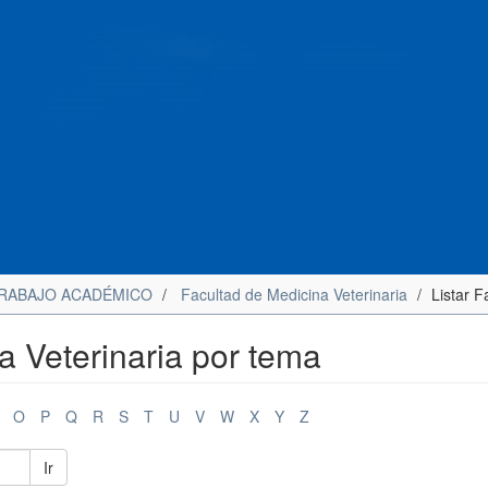
RABAJO ACADÉMICO
Facultad de Medicina Veterinaria
Listar F
a Veterinaria por tema
O
P
Q
R
S
T
U
V
W
X
Y
Z
Ir