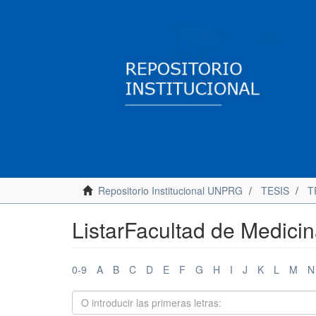
Repositorio Institucional UNPRG
TESIS
T
ListarFacultad de Medicin
0-9
A
B
C
D
E
F
G
H
I
J
K
L
M
N