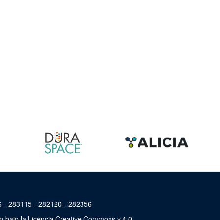
46 - 283115 - 282120 - 282356
án bajo la Licencia Creative Commons v.4.0