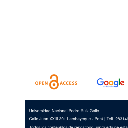
Universidad Nacional Pedro Ruiz Gallo
Calle Juan XXIII 391 Lambayeque - Perú | Telf. 2831
Todos los contenidos de repositorio.unprg.edu.pe est