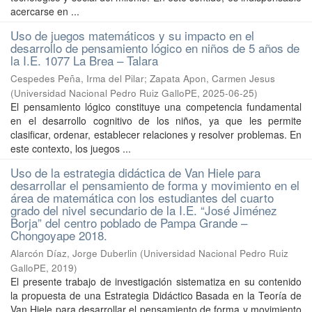
acercarse en ...
Uso de juegos matemáticos y su impacto en el
desarrollo de pensamiento lógico en niños de 5 años de
la I.E. 1077 La Brea – Talara
Cespedes Peña, Irma del Pilar
;
Zapata Apon, Carmen Jesus
(
Universidad Nacional Pedro Ruiz GalloPE
,
2025-06-25
)
El pensamiento lógico constituye una competencia fundamental
en el desarrollo cognitivo de los niños, ya que les permite
clasificar, ordenar, establecer relaciones y resolver problemas. En
este contexto, los juegos ...
Uso de la estrategia didáctica de Van Hiele para
desarrollar el pensamiento de forma y movimiento en el
área de matemática con los estudiantes del cuarto
grado del nivel secundario de la I.E. “José Jiménez
Borja” del centro poblado de Pampa Grande –
Chongoyape 2018.
Alarcón Díaz, Jorge Duberlin
(
Universidad Nacional Pedro Ruiz
GalloPE
,
2019
)
El presente trabajo de investigación sistematiza en su contenido
la propuesta de una Estrategia Didáctico Basada en la Teoría de
Van Hiele para desarrollar el pensamiento de forma y movimiento