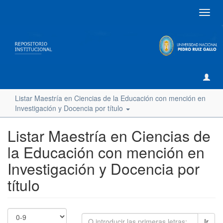
Camb
naveg
Listar Maestría en Ciencias de la Educación con mención en
Investigación y Docencia por título
Listar Maestría en Ciencias de
la Educación con mención en
Investigación y Docencia por
título
Ir