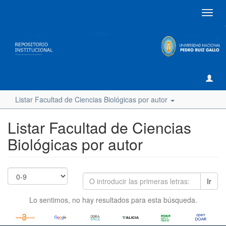
Camb
naveg
Listar Facultad de Ciencias Biológicas por autor
Listar Facultad de Ciencias
Biológicas por autor
Ir
Lo sentimos, no hay resultados para esta búsqueda.