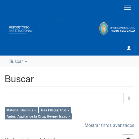
Camb
naveg
Buscar
Buscar
Ir
Materia: Bacillus ×
Has File(s): true ×
Autor: Aguilar de la Cruz, Heyner Isaac ×
Mostrar filtros avanzados