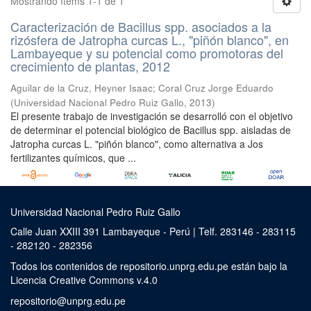
Mostrando ítems 1-1 de 1
Caracterización de Bacillus spp. asociados a la
rizósfera de Jatropha curcas L., "piñón blanco", en
Lambayeque y su potencial como promotoras del
crecimiento de plantas, 2012
Aguilar de la Cruz, Heyner Isaac
;
Coral Cruz Jorge Eduardo
(
Universidad Nacional Pedro Ruiz Gallo
,
2013
)
El presente trabajo de investigación se desarrolló con el objetivo
de determinar el potencial biológico de Bacillus spp. aisladas de
Jatropha curcas L. "piñón blanco", como alternativa a Jos
fertilizantes químicos, que ...
Universidad Nacional Pedro Ruiz Gallo
Calle Juan XXIII 391 Lambayeque - Perú | Telf. 283146 - 283115
- 282120 - 282356
Todos los contenidos de repositorio.unprg.edu.pe están bajo la
Licencia Creative Commons v.4.0
repositorio@unprg.edu.pe