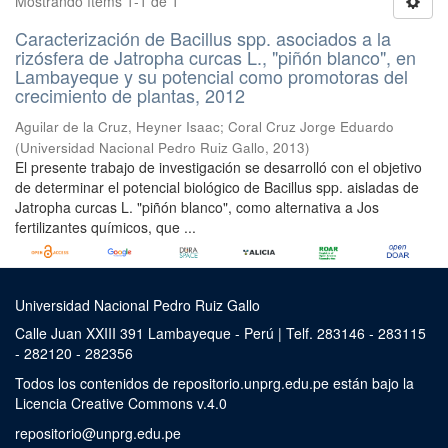
Mostrando ítems 1-1 de 1
Caracterización de Bacillus spp. asociados a la
rizósfera de Jatropha curcas L., "piñón blanco", en
Lambayeque y su potencial como promotoras del
crecimiento de plantas, 2012
Aguilar de la Cruz, Heyner Isaac
;
Coral Cruz Jorge Eduardo
(
Universidad Nacional Pedro Ruiz Gallo
,
2013
)
El presente trabajo de investigación se desarrolló con el objetivo
de determinar el potencial biológico de Bacillus spp. aisladas de
Jatropha curcas L. "piñón blanco", como alternativa a Jos
fertilizantes químicos, que ...
Universidad Nacional Pedro Ruiz Gallo
Calle Juan XXIII 391 Lambayeque - Perú | Telf. 283146 - 283115
- 282120 - 282356
Todos los contenidos de repositorio.unprg.edu.pe están bajo la
Licencia Creative Commons v.4.0
repositorio@unprg.edu.pe