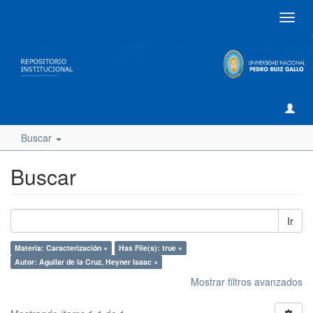
Camb
naveg
Buscar
Buscar
Ir
Materia: Caracterización ×
Has File(s): true ×
Autor: Aguilar de la Cruz, Heyner Isaac ×
Mostrar filtros avanzados