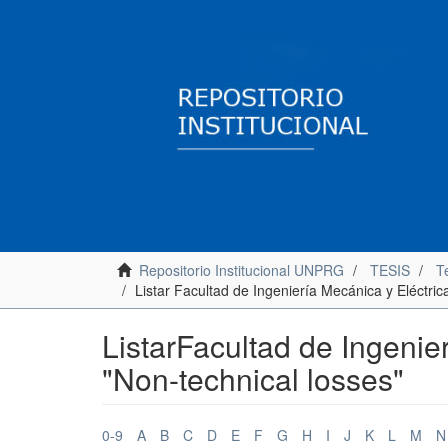
Repositorio Institucional UNPRG
TESIS
Te
Listar Facultad de Ingeniería Mecánica y Eléctri
ListarFacultad de Ingenie
"Non-technical losses"
0-9
A
B
C
D
E
F
G
H
I
J
K
L
M
N