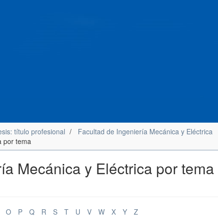
sis: título profesional
Facultad de Ingeniería Mecánica y Eléctrica
ca por tema
ría Mecánica y Eléctrica por tema
O
P
Q
R
S
T
U
V
W
X
Y
Z