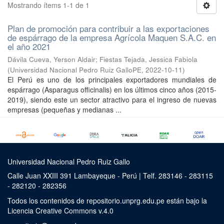
Mostrando ítems 1-1 de 1
Plan de promoción para contribuir a las exportaciones
de espárrago de la empresa Agrícola Maquen S.A.C. en
el año 2021
Dávila Cueva, Yerson Aldair
;
Fiestas Tejada, Jessica Fabiola
(
Universidad Nacional Pedro Ruiz GalloPE
,
2022-10-11
)
El Perú es uno de los principales exportadores mundiales de
espárrago (Asparagus officinalis) en los últimos cinco años (2015-
2019), siendo este un sector atractivo para el ingreso de nuevas
empresas (pequeñas y medianas ...
Universidad Nacional Pedro Ruiz Gallo
Calle Juan XXIII 391 Lambayeque - Perú | Telf. 283146 - 283115
- 282120 - 282356
Todos los contenidos de repositorio.unprg.edu.pe están bajo la
Licencia Creative Commons v.4.0