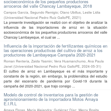
socioeconómica de los pequeños productores
arroceros del valle Chancay Lambayeque, 2018
Campos García, Segundo Remigio
;
Olano Ubillus, Leslie Lidia
(
Universidad Nacional Pedro Ruiz GalloPE
,
2021
)
La presente investigación se realizó con el objetivo de analizar la
influencia de las importaciones de arroz en la situación
socioeconómica de los pequeños productores arroceros del valle
Chancay Lambayeque, el cual se ...
Influencia de la importación de fertilizantes químicos en
las operaciones productivas del cultivo de arroz a los
productores de Lambayeque Campaña 2020-2021
Roman Renteria, Zaida Yasmin
;
Vera Huamanchumo, Ana Paula
Janet
(
Universidad Nacional Pedro Ruiz GalloPE
,
2024-05-31
)
El cultivo de arroz en Lambayeque es el más importante y
constante de la región, sin embargo, la problemática del estudio
parte del escenario de pandemia por Covid-19 durante la
campaña del 2020-2021, que trajo consigo ...
Modelo de control de inventarios para la gestión de
aprovisionamiento de la importadora Motos Amaya
E.I.R.L
Amaya Flores, María Alejandra
;
Gutiérrez Díaz, Mercy Rosita