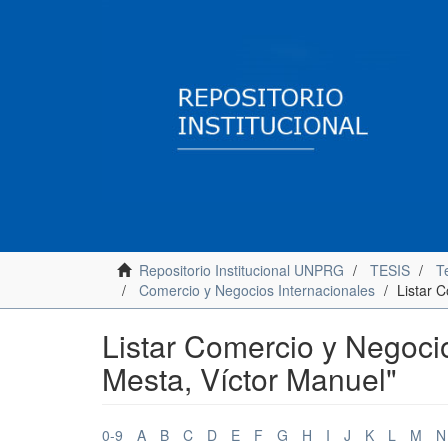
Repositorio Institucional UNPRG
TESIS
Te
Comercio y Negocios Internacionales
Listar 
Listar Comercio y Negocio
Mesta, Víctor Manuel"
0-9
A
B
C
D
E
F
G
H
I
J
K
L
M
N