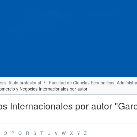
sis: título profesional
Facultad de Ciencias Económicas, Administra
Comercio y Negocios Internacionales por autor
s Internacionales por autor "Gar
O
P
Q
R
S
T
U
V
W
X
Y
Z