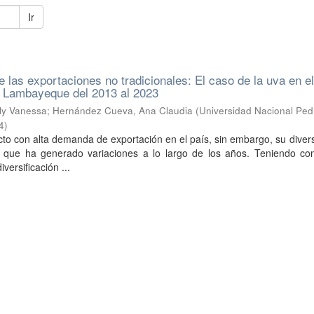
Ir
e las exportaciones no tradicionales: El caso de la uva en e
 Lambayeque del 2013 al 2023
sly Vanessa
;
Hernández Cueva, Ana Claudia
(
Universidad Nacional Ped
4
)
to con alta demanda de exportación en el país, sin embargo, su divers
lo que ha generado variaciones a lo largo de los años. Teniendo c
iversificación ...