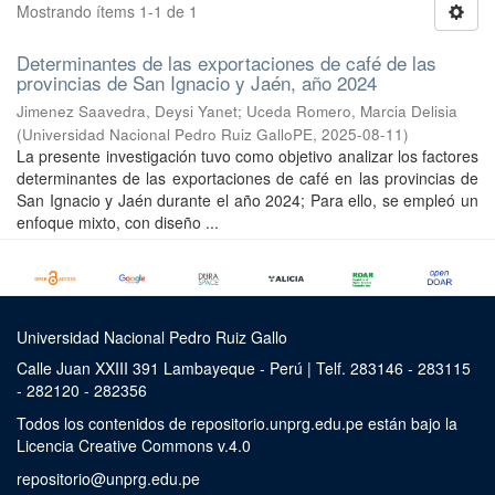
Mostrando ítems 1-1 de 1
Determinantes de las exportaciones de café de las
provincias de San Ignacio y Jaén, año 2024
Jimenez Saavedra, Deysi Yanet
;
Uceda Romero, Marcia Delisia
(
Universidad Nacional Pedro Ruiz GalloPE
,
2025-08-11
)
La presente investigación tuvo como objetivo analizar los factores
determinantes de las exportaciones de café en las provincias de
San Ignacio y Jaén durante el año 2024; Para ello, se empleó un
enfoque mixto, con diseño ...
Universidad Nacional Pedro Ruiz Gallo
Calle Juan XXIII 391 Lambayeque - Perú | Telf. 283146 - 283115
- 282120 - 282356
Todos los contenidos de repositorio.unprg.edu.pe están bajo la
Licencia Creative Commons v.4.0
repositorio@unprg.edu.pe