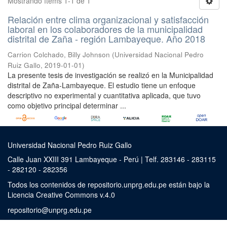
Mostrando ítems 1-1 de 1
Relación entre clima organizacional y satisfacción
laboral en los colaboradores de la municipalidad
distrital de Zaña - región Lambayeque. Año 2018
Carrion Colchado, Billy Johnson
(
Universidad Nacional Pedro
Ruiz Gallo
,
2019-01-01
)
La presente tesis de investigación se realizó en la Municipalidad
distrital de Zaña-Lambayeque. El estudio tiene un enfoque
descriptivo no experimental y cuantitativa aplicada, que tuvo
como objetivo principal determinar ...
Universidad Nacional Pedro Ruiz Gallo
Calle Juan XXIII 391 Lambayeque - Perú | Telf. 283146 - 283115
- 282120 - 282356
Todos los contenidos de repositorio.unprg.edu.pe están bajo la
Licencia Creative Commons v.4.0
repositorio@unprg.edu.pe