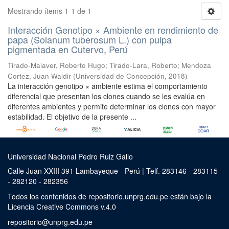
Mostrando ítems 1-1 de 1
Interacción Genotipo × Ambiente en rendimiento de
papa (Solanum tuberosum L.) con pulpa
pigmentada en Cutervo, Perú
Tirado-Malaver, Roberto Hugo
;
Tirado-Lara, Roberto
;
Mendoza
Cortez, Juan Waldir
(
Universidad de Concepción
,
2018
)
La interacción genotipo × ambiente estima el comportamiento
diferencial que presentan los clones cuando se les evalúa en
diferentes ambientes y permite determinar los clones con mayor
estabilidad. El objetivo de la presente ...
Universidad Nacional Pedro Ruiz Gallo
Calle Juan XXIII 391 Lambayeque - Perú | Telf. 283146 - 283115
- 282120 - 282356
Todos los contenidos de repositorio.unprg.edu.pe están bajo la
Licencia Creative Commons v.4.0
repositorio@unprg.edu.pe