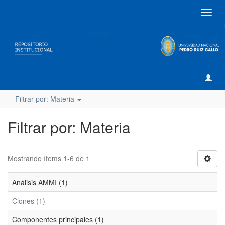
Camb
naveg
Filtrar por: Materia
Filtrar por: Materia
Mostrando ítems 1-6 de 1
Análisis AMMI (1)
Clones (1)
Componentes principales (1)