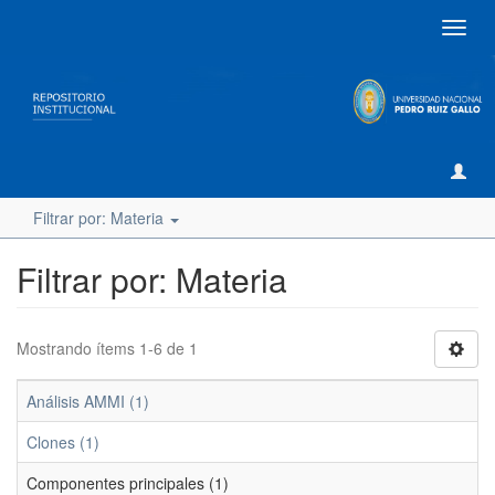
Camb
naveg
Filtrar por: Materia
Filtrar por: Materia
Mostrando ítems 1-6 de 1
Análisis AMMI (1)
Clones (1)
Componentes principales (1)