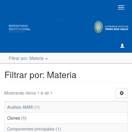
Camb
naveg
Filtrar por: Materia
Filtrar por: Materia
Mostrando ítems 1-6 de 1
Análisis AMMI (1)
Clones (1)
Componentes principales (1)