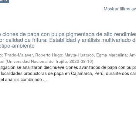
Mostrar filtros 
de clones de papa con pulpa pigmentada de alto rendimie
r calidad de fritura: Estabilidad y análisis multivariado d
otipo-ambiente
o
;
Tirado-Malaver, Roberto Hugo
;
Mayta-Huatuco, Egma Marcelina
;
Am
ael
(
Universidad Nacional de Trujillo
,
2020-09-10
)
stigación se analizaron diecinueve clones avanzados de papa con pulp
 localidades productoras de papa en Cajamarca, Perú, durante dos c
el análisis combinado ...