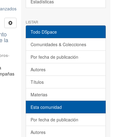
Estadísticas
avanzados
LISTAR
Todo DSpace
nto
e la
Comunidades & Colecciones
oros-
Por fecha de publicación
a
Autores
ampañas
Títulos
Materias
Esta comunidad
Por fecha de publicación
Autores