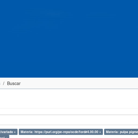
S
Buscar
tivariado ×
Materia: https://purl.org/pe-repo/ocde/ford#4.00.00 ×
Materia: pulpa pigm
ael ×