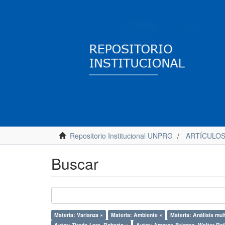
Repositorio Institucional UNPRG
ARTÍCULO
Buscar
Materia: Varianza ×
Materia: Ambiente ×
Materia: Análisis mul
Autor: Tirado-Lara, Roberto ×
Autor: Amoros-Briones, Walter Raf