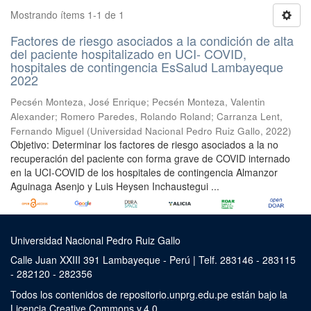
Mostrando ítems 1-1 de 1
Factores de riesgo asociados a la condición de alta
del paciente hospitalizado en UCI- COVID,
hospitales de contingencia EsSalud Lambayeque
2022
Pecsén Monteza, José Enrique
;
Pecsén Monteza, Valentin
Alexander
;
Romero Paredes, Rolando Roland
;
Carranza Lent,
Fernando Miguel
(
Universidad Nacional Pedro Ruiz Gallo
,
2022
)
Objetivo: Determinar los factores de riesgo asociados a la no
recuperación del paciente con forma grave de COVID internado
en la UCI-COVID de los hospitales de contingencia Almanzor
Aguinaga Asenjo y Luis Heysen Inchaustegui ...
Universidad Nacional Pedro Ruiz Gallo
Calle Juan XXIII 391 Lambayeque - Perú | Telf. 283146 - 283115
- 282120 - 282356
Todos los contenidos de repositorio.unprg.edu.pe están bajo la
Licencia Creative Commons v.4.0