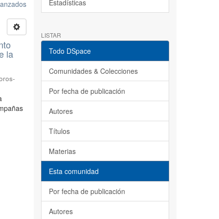
Estadísticas
avanzados
LISTAR
nto
Todo DSpace
e la
Comunidades & Colecciones
oros-
Por fecha de publicación
a
ampañas
Autores
Títulos
Materias
Esta comunidad
Por fecha de publicación
Autores