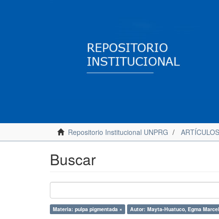
Repositorio Institucional UNPRG
ARTÍCULO
Buscar
Materia: pulpa pigmentada ×
Autor: Mayta-Huatuco, Egma Marcel