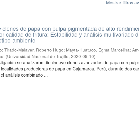
Mostrar filtros 
de clones de papa con pulpa pigmentada de alto rendimie
r calidad de fritura: Estabilidad y análisis multivariado d
otipo-ambiente
o
;
Tirado-Malaver, Roberto Hugo
;
Mayta-Huatuco, Egma Marcelina
;
Am
ael
(
Universidad Nacional de Trujillo
,
2020-09-10
)
stigación se analizaron diecinueve clones avanzados de papa con pulp
 localidades productoras de papa en Cajamarca, Perú, durante dos c
el análisis combinado ...