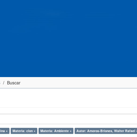
S
Buscar
ina ×
Materia: clon ×
Materia: Ambiente ×
Autor: Amoros-Briones, Walter Rafael 