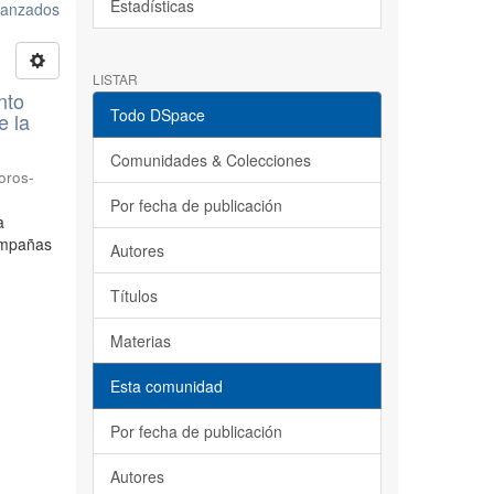
Estadísticas
avanzados
LISTAR
nto
Todo DSpace
e la
Comunidades & Colecciones
oros-
Por fecha de publicación
a
ampañas
Autores
Títulos
Materias
Esta comunidad
Por fecha de publicación
Autores