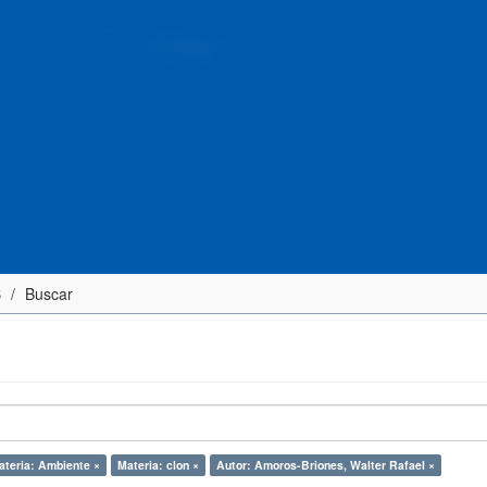
S
Buscar
ateria: Ambiente ×
Materia: clon ×
Autor: Amoros-Briones, Walter Rafael ×