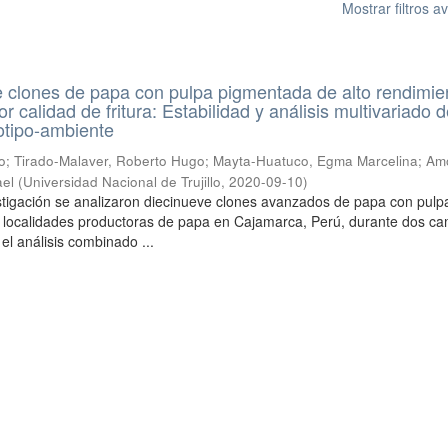
Mostrar filtros 
de clones de papa con pulpa pigmentada de alto rendimie
r calidad de fritura: Estabilidad y análisis multivariado d
otipo-ambiente
o
;
Tirado-Malaver, Roberto Hugo
;
Mayta-Huatuco, Egma Marcelina
;
Am
ael
(
Universidad Nacional de Trujillo
,
2020-09-10
)
stigación se analizaron diecinueve clones avanzados de papa con pulp
 localidades productoras de papa en Cajamarca, Perú, durante dos c
el análisis combinado ...