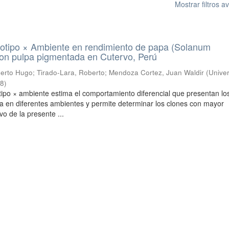
Mostrar filtros 
notipo × Ambiente en rendimiento de papa (Solanum
con pulpa pigmentada en Cutervo, Perú
berto Hugo
;
Tirado-Lara, Roberto
;
Mendoza Cortez, Juan Waldir
(
Unive
18
)
tipo × ambiente estima el comportamiento diferencial que presentan lo
a en diferentes ambientes y permite determinar los clones con mayor
ivo de la presente ...