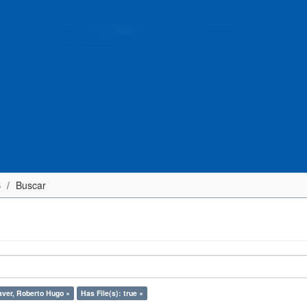
S
Buscar
aver, Roberto Hugo ×
Has File(s): true ×