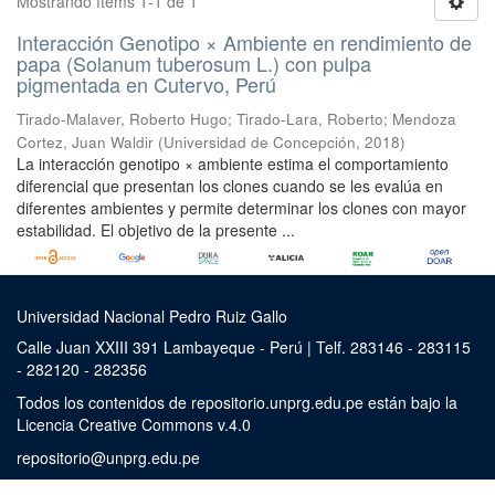
Mostrando ítems 1-1 de 1
Interacción Genotipo × Ambiente en rendimiento de
papa (Solanum tuberosum L.) con pulpa
pigmentada en Cutervo, Perú
Tirado-Malaver, Roberto Hugo
;
Tirado-Lara, Roberto
;
Mendoza
Cortez, Juan Waldir
(
Universidad de Concepción
,
2018
)
La interacción genotipo × ambiente estima el comportamiento
diferencial que presentan los clones cuando se les evalúa en
diferentes ambientes y permite determinar los clones con mayor
estabilidad. El objetivo de la presente ...
Universidad Nacional Pedro Ruiz Gallo
Calle Juan XXIII 391 Lambayeque - Perú | Telf. 283146 - 283115
- 282120 - 282356
Todos los contenidos de repositorio.unprg.edu.pe están bajo la
Licencia Creative Commons v.4.0
repositorio@unprg.edu.pe