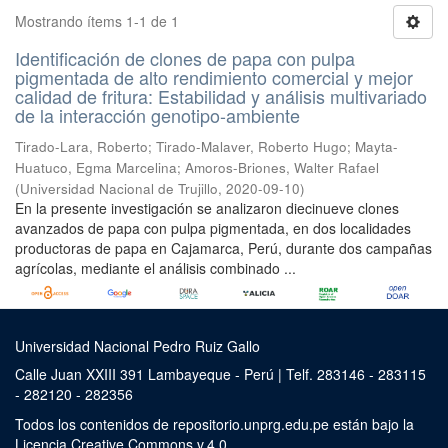
Mostrando ítems 1-1 de 1
Identificación de clones de papa con pulpa
pigmentada de alto rendimiento comercial y mejor
calidad de fritura: Estabilidad y análisis multivariado
de la interacción genotipo-ambiente
Tirado-Lara, Roberto
;
Tirado-Malaver, Roberto Hugo
;
Mayta-
Huatuco, Egma Marcelina
;
Amoros-Briones, Walter Rafael
(
Universidad Nacional de Trujillo
,
2020-09-10
)
En la presente investigación se analizaron diecinueve clones
avanzados de papa con pulpa pigmentada, en dos localidades
productoras de papa en Cajamarca, Perú, durante dos campañas
agrícolas, mediante el análisis combinado ...
Universidad Nacional Pedro Ruiz Gallo
Calle Juan XXIII 391 Lambayeque - Perú | Telf. 283146 - 283115
- 282120 - 282356
Todos los contenidos de repositorio.unprg.edu.pe están bajo la
Licencia Creative Commons v.4.0