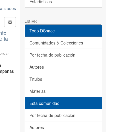
Estadísticas
avanzados
LISTAR
Todo DSpace
nto
e la
Comunidades & Colecciones
oros-
Por fecha de publicación
a
Autores
ampañas
Títulos
Materias
Esta comunidad
Por fecha de publicación
Autores