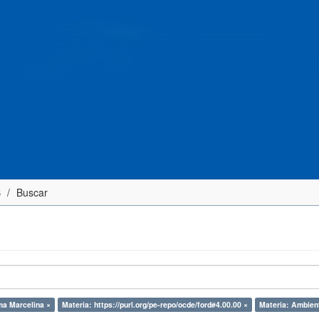
S
Buscar
ma Marcelina ×
Materia: https://purl.org/pe-repo/ocde/ford#4.00.00 ×
Materia: Ambien