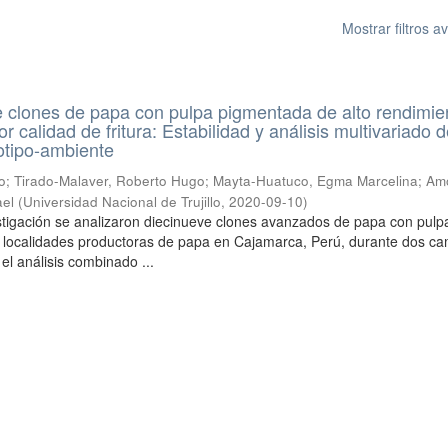
Mostrar filtros 
de clones de papa con pulpa pigmentada de alto rendimie
r calidad de fritura: Estabilidad y análisis multivariado d
otipo-ambiente
o
;
Tirado-Malaver, Roberto Hugo
;
Mayta-Huatuco, Egma Marcelina
;
Am
ael
(
Universidad Nacional de Trujillo
,
2020-09-10
)
stigación se analizaron diecinueve clones avanzados de papa con pulp
 localidades productoras de papa en Cajamarca, Perú, durante dos c
el análisis combinado ...