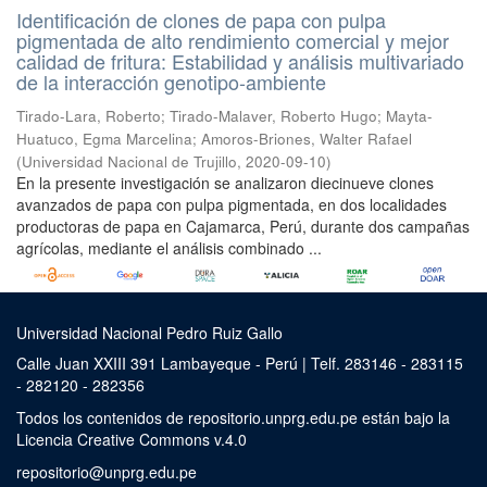
Identificación de clones de papa con pulpa
pigmentada de alto rendimiento comercial y mejor
calidad de fritura: Estabilidad y análisis multivariado
de la interacción genotipo-ambiente
Tirado-Lara, Roberto
;
Tirado-Malaver, Roberto Hugo
;
Mayta-
Huatuco, Egma Marcelina
;
Amoros-Briones, Walter Rafael
(
Universidad Nacional de Trujillo
,
2020-09-10
)
En la presente investigación se analizaron diecinueve clones
avanzados de papa con pulpa pigmentada, en dos localidades
productoras de papa en Cajamarca, Perú, durante dos campañas
agrícolas, mediante el análisis combinado ...
Universidad Nacional Pedro Ruiz Gallo
Calle Juan XXIII 391 Lambayeque - Perú | Telf. 283146 - 283115
- 282120 - 282356
Todos los contenidos de repositorio.unprg.edu.pe están bajo la
Licencia Creative Commons v.4.0
repositorio@unprg.edu.pe