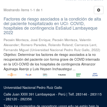
Mostrando ítems 1-1 de 1
Factores de riesgo asociados a la condición de alta
del paciente hospitalizado en UCI- COVID,
hospitales de contingencia EsSalud Lambayeque
2022
Pecsén Monteza, José Enrique
;
Pecsén Monteza, Valentin
Alexander
;
Romero Paredes, Rolando Roland
;
Carranza Lent,
Fernando Miguel
(
Universidad Nacional Pedro Ruiz Gallo
,
2022
)
Objetivo: Determinar los factores de riesgo asociados a la no
recuperación del paciente con forma grave de COVID internado
en la UCI-COVID de los hospitales de contingencia Almanzor
Aguinaga Asenjo y Luis Heysen Inchaustegui ...
Universidad Nacional Pedro Ruiz Gallo
Calle Juan XXIII 391 Lambayeque - Perú | Telf. 283146 - 283115
- 282120 - 282356
Todos los contenidos de repositorio.unprg.edu.pe están bajo la