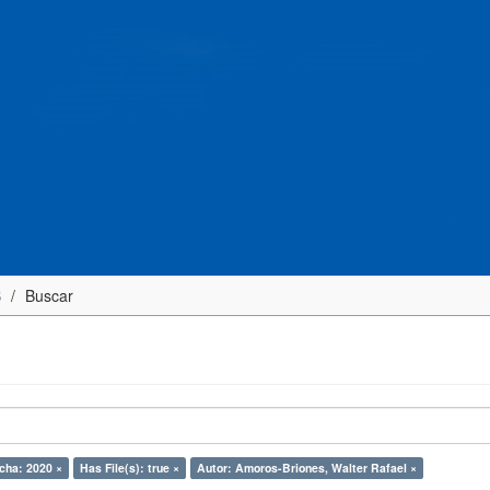
S
Buscar
cha: 2020 ×
Has File(s): true ×
Autor: Amoros-Briones, Walter Rafael ×