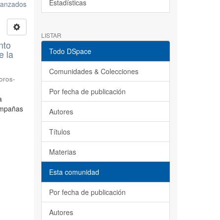
Estadísticas
avanzados
LISTAR
nto
Todo DSpace
e la
Comunidades & Colecciones
oros-
Por fecha de publicación
a
ampañas
Autores
Títulos
Materias
Esta comunidad
Por fecha de publicación
Autores