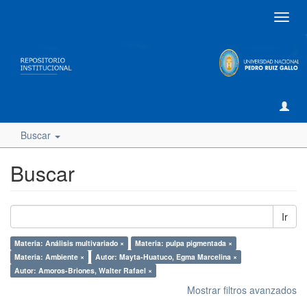
Camb
naveg
Buscar
Buscar
Ir
Materia: Análisis multivariado ×
Materia: pulpa pigmentada ×
Materia: Ambiente ×
Autor: Mayta-Huatuco, Egma Marcelina ×
Autor: Amoros-Briones, Walter Rafael ×
Mostrar filtros avanzados