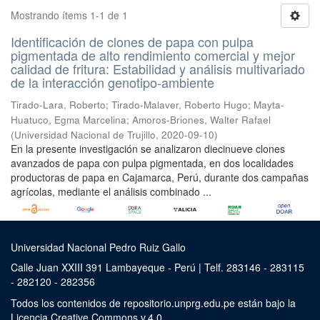
Mostrando ítems 1-1 de 1
Identificación de clones de papa con pulpa
pigmentada de alto rendimiento comercial y mejor
calidad de fritura: Estabilidad y análisis multivariado
de la interacción genotipo-ambiente
Tirado-Lara, Roberto
;
Tirado-Malaver, Roberto Hugo
;
Mayta-
Huatuco, Egma Marcelina
;
Amoros-Briones, Walter Rafael
(
Universidad Nacional de Trujillo
,
2020-09-10
)
En la presente investigación se analizaron diecinueve clones
avanzados de papa con pulpa pigmentada, en dos localidades
productoras de papa en Cajamarca, Perú, durante dos campañas
agrícolas, mediante el análisis combinado ...
Universidad Nacional Pedro Ruiz Gallo
Calle Juan XXIII 391 Lambayeque - Perú | Telf. 283146 - 283115
- 282120 - 282356
Todos los contenidos de repositorio.unprg.edu.pe están bajo la
Licencia Creative Commons v.4.0