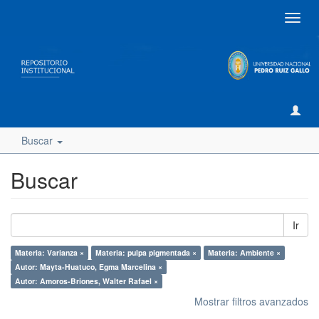
Camb
naveg
Buscar
Buscar
Ir
Materia: Varianza ×
Materia: pulpa pigmentada ×
Materia: Ambiente ×
Autor: Mayta-Huatuco, Egma Marcelina ×
Autor: Amoros-Briones, Walter Rafael ×
Mostrar filtros avanzados