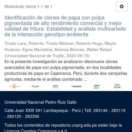
Mostrando ítems 1-1 de 1
Identificación de clones de papa con pulpa
pigmentada de alto rendimiento comercial y mejor
calidad de fritura: Estabilidad y análisis multivariado
de la interacción genotipo-ambiente
Tirado-Lara, Roberto
;
Tirado-Malaver, Roberto Hugo
;
Mayta-
Huatuco, Egma Marcelina
;
Amoros-Briones, Walter Rafael
(
Universidad Nacional de Trujillo
,
2020-09-10
)
En la presente investigación se analizaron diecinueve clones
avanzados de papa con pulpa pigmentada, en dos localidades
productoras de papa en Cajamarca, Perú, durante dos campañas
agrícolas, mediante el análisis combinado ...
Universidad Nacional Pedro Ruiz Gallo
Calle Juan XXIII 391 Lambayeque - Perú | Telf. 283146 - 283115
- 282120 - 282356
Todos los contenidos de repositorio.unprg.edu.pe están bajo la
Licencia Creative Commons v.4.0