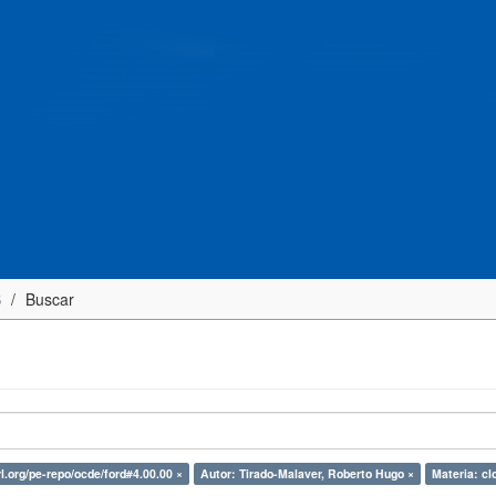
S
Buscar
rl.org/pe-repo/ocde/ford#4.00.00 ×
Autor: Tirado-Malaver, Roberto Hugo ×
Materia: cl