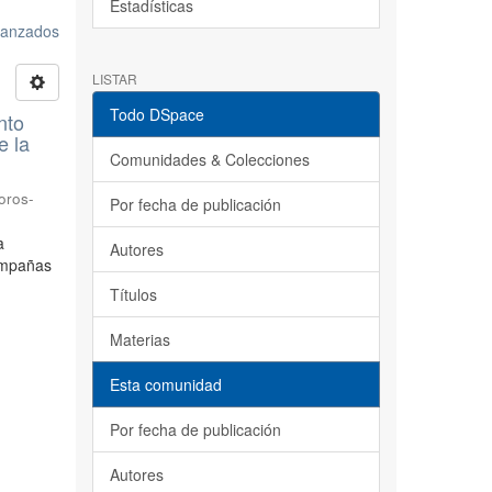
Estadísticas
avanzados
LISTAR
Todo DSpace
nto
e la
Comunidades & Colecciones
oros-
Por fecha de publicación
a
Autores
ampañas
Títulos
Materias
Esta comunidad
Por fecha de publicación
Autores