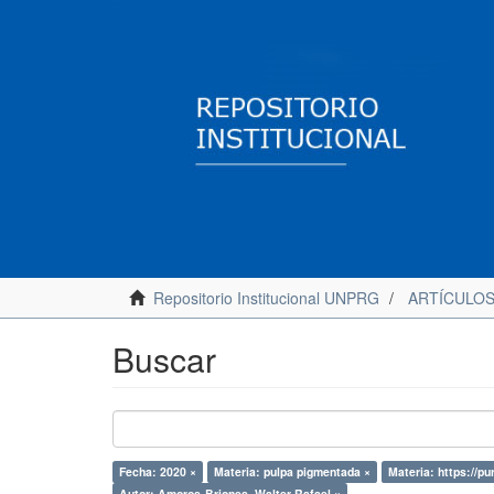
Repositorio Institucional UNPRG
ARTÍCULO
Buscar
Fecha: 2020 ×
Materia: pulpa pigmentada ×
Materia: https://pu
Autor: Amoros-Briones, Walter Rafael ×