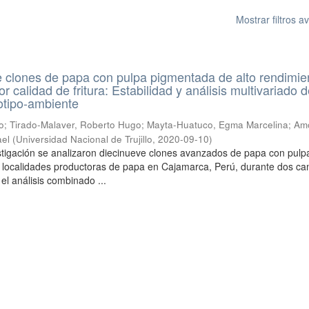
Mostrar filtros 
de clones de papa con pulpa pigmentada de alto rendimie
r calidad de fritura: Estabilidad y análisis multivariado d
otipo-ambiente
o
;
Tirado-Malaver, Roberto Hugo
;
Mayta-Huatuco, Egma Marcelina
;
Am
ael
(
Universidad Nacional de Trujillo
,
2020-09-10
)
stigación se analizaron diecinueve clones avanzados de papa con pulp
 localidades productoras de papa en Cajamarca, Perú, durante dos c
el análisis combinado ...