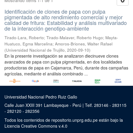
Mostrando ítems 1-1 de 1
Identificación de clones de papa con pulpa
pigmentada de alto rendimiento comercial y mejor
calidad de fritura: Estabilidad y análisis multivariado
de la interacción genotipo-ambiente
Tirado-Lara, Roberto
;
Tirado-Malaver, Roberto Hugo
;
Mayta-
Huatuco, Egma Marcelina
;
Amoros-Briones, Walter Rafael
(
Universidad Nacional de Trujillo
,
2020-09-10
)
En la presente investigación se analizaron diecinueve clones
avanzados de papa con pulpa pigmentada, en dos localidades
productoras de papa en Cajamarca, Perú, durante dos campañas
agrícolas, mediante el análisis combinado ...
Universidad Nacional Pedro Ruiz Gallo
Calle Juan XXIII 391 Lambayeque - Perú | Telf. 283146 - 283115
- 282120 - 282356
Todos los contenidos de repositorio.unprg.edu.pe están bajo la
Licencia Creative Commons v.4.0