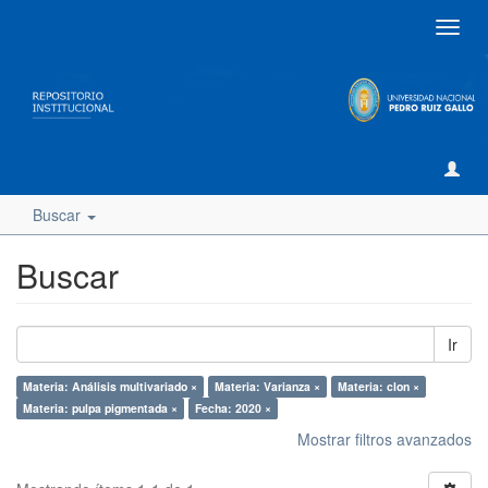
Camb
naveg
Buscar
Buscar
Ir
Materia: Análisis multivariado ×
Materia: Varianza ×
Materia: clon ×
Materia: pulpa pigmentada ×
Fecha: 2020 ×
Mostrar filtros avanzados