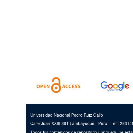
Universidad Nacional Pedro Ruiz Gallo
Calle Juan XXIII 391 Lambayeque - Perú | Telf. 2831
Todos los contenidos de repositorio.unprg.edu.pe est