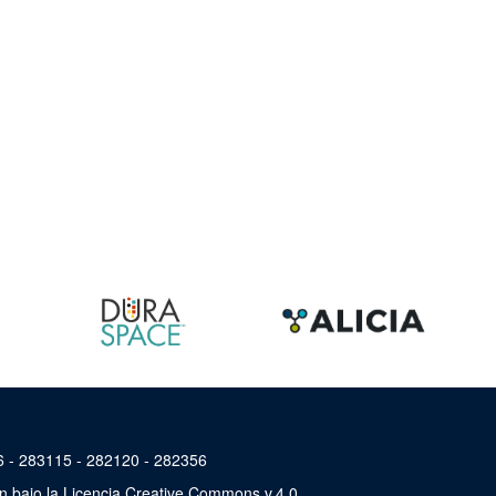
46 - 283115 - 282120 - 282356
án bajo la Licencia Creative Commons v.4.0