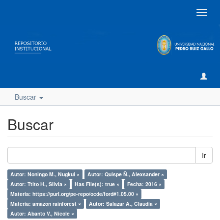
Camb
naveg
Buscar
Buscar
Ir
Autor: Noningo M., Nugkui ×
Autor: Quispe Ñ., Alexsander ×
Autor: Ttito H., Silvia ×
Has File(s): true ×
Fecha: 2016 ×
Materia: https://purl.org/pe-repo/ocde/ford#1.05.00 ×
Materia: amazon rainforest ×
Autor: Salazar A., Claudia ×
Autor: Abanto V., Nicole ×