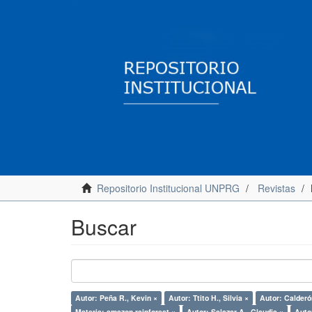
Repositorio Institucional UNPRG
Revistas
Buscar
Autor: Peña R., Kevin ×
Autor: Ttito H., Silvia ×
Autor: Calderó
Materia: amazon rainforest ×
Autor: Salazar A., Claudia ×
Autor