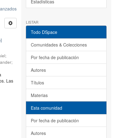
Estadísticas
avanzados
LISTAR
Todo DSpace
l
Comunidades & Colecciones
iel
;
Por fecha de publicación
sander
;
Autores
a
os. Las
Títulos
Materias
Esta comunidad
Por fecha de publicación
Autores