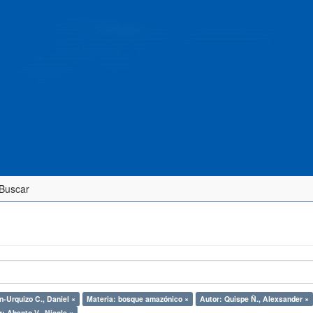
Buscar
n-Urquizo C., Daniel ×
Materia: bosque amazónico ×
Autor: Quispe Ñ., Alexsander ×
: Abanto V., Nicole ×