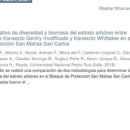
Mostrar filtros 
tivo de diversidad y biomasa del estrato arbóreo entre
 transecto Gentry modificado y transecto Whittaker en e
ección San Matías San Carlos
F.
;
Abanto V., Nicole
;
Arévalo F., María del F.
;
Calderón-Urquizo C., Dan
azar A., Claudia
;
Noningo M., Nugkui
;
Peña R., Kevin
;
Quispe Ñ., Alex
conza H., Rayda.
(
Universidad Nacional Pedro Ruiz Gallo
,
2016
)
dio se realizó una comparación de dos metodologías para determinar l
a del estrato arbóreo en el Bosque de Protección San Matías San Carl
das fueron el ...