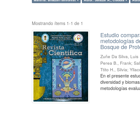
Mostrando ítems 1-1 de 1
Estudio compara
metodologías de
Bosque de Prot
Zuñe Da Silva, Luis 
Perea B., Frank
;
Sal
Ttito H., Silvia
;
Ylla
En el presente estu
diversidad y biomas
metodologías evalua