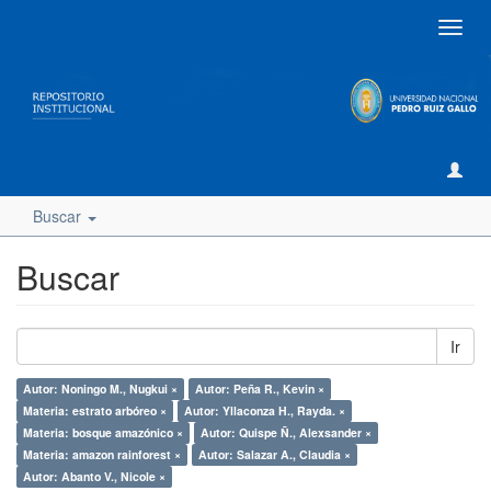
Camb
naveg
Buscar
Buscar
Ir
Autor: Noningo M., Nugkui ×
Autor: Peña R., Kevin ×
Materia: estrato arbóreo ×
Autor: Yllaconza H., Rayda. ×
Materia: bosque amazónico ×
Autor: Quispe Ñ., Alexsander ×
Materia: amazon rainforest ×
Autor: Salazar A., Claudia ×
Autor: Abanto V., Nicole ×