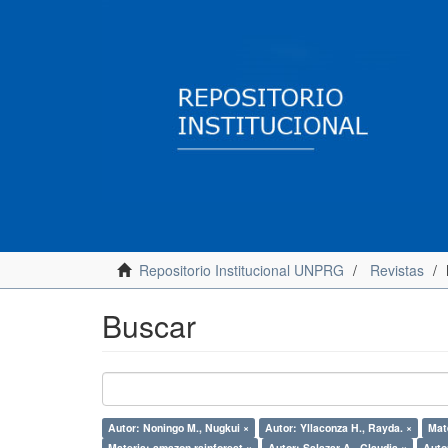
Repositorio Institucional UNPRG
Revistas
Buscar
Autor: Noningo M., Nugkui ×
Autor: Yllaconza H., Rayda. ×
Mat
Materia: amazon rainforest ×
Autor: Salazar A., Claudia ×
Autor