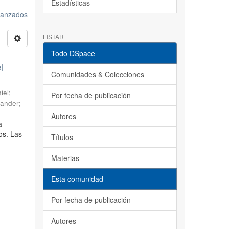
Estadísticas
avanzados
LISTAR
Todo DSpace
l
Comunidades & Colecciones
iel
;
Por fecha de publicación
sander
;
Autores
a
os. Las
Títulos
Materias
Esta comunidad
Por fecha de publicación
Autores