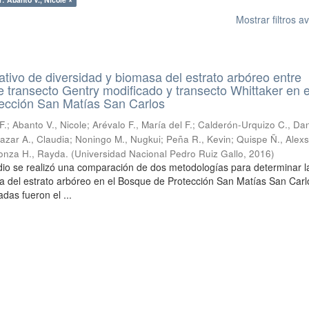
Mostrar filtros 
tivo de diversidad y biomasa del estrato arbóreo entre
 transecto Gentry modificado y transecto Whittaker en e
ección San Matías San Carlos
F.
;
Abanto V., Nicole
;
Arévalo F., María del F.
;
Calderón-Urquizo C., Dan
azar A., Claudia
;
Noningo M., Nugkui
;
Peña R., Kevin
;
Quispe Ñ., Alex
conza H., Rayda.
(
Universidad Nacional Pedro Ruiz Gallo
,
2016
)
dio se realizó una comparación de dos metodologías para determinar l
a del estrato arbóreo en el Bosque de Protección San Matías San Carl
das fueron el ...