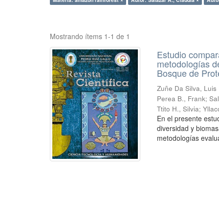
Mostrando ítems 1-1 de 1
Estudio compara
metodologías de
Bosque de Prot
Zuñe Da Silva, Luis 
Perea B., Frank
;
Sal
Ttito H., Silvia
;
Ylla
En el presente estu
diversidad y biomas
metodologías evalua