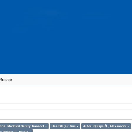
Buscar
eria: Modified Gentry Transect ×
Has File(s): true ×
Autor: Quispe Ñ., Alexsander ×
: Abanto V., Nicole ×