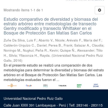
Mostrando ítems 1-1 de 1
Estudio comparativo de diversidad y biomasa del
estrato arbóreo entre metodologías de transecto
Gentry modificado y transecto Whittaker en el
Bosque de Protección San Matías San Carlos
Zuñe Da Silva, Luis F.
;
Abanto V., Nicole
;
Arévalo F., María del F.
;
Calderón-Urquizo C., Daniel
;
Perea B., Frank
;
Salazar A., Claudia
;
Noningo M., Nugkui
;
Peña R., Kevin
;
Quispe Ñ., Alexsander
;
Ttito
H., Silvia
;
Yllaconza H., Rayda.
(
Universidad Nacional Pedro Ruiz
Gallo
,
2016
)
En el presente estudio se realizó una comparación de dos
metodologías para determinar la diversidad y biomasa del estrato
arbóreo en el Bosque de Protección San Matías San Carlos. Las
metodologías evaluadas fueron el ...
Universidad Nacional Pedro Ruiz Gallo
Calle Juan XXIII 391 Lambayeque - Perú | Telf. 283146 - 283115