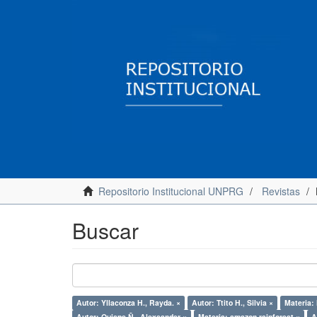
Repositorio Institucional UNPRG
Revistas
Buscar
Autor: Yllaconza H., Rayda. ×
Autor: Ttito H., Silvia ×
Materia: 
Autor: Quispe Ñ., Alexsander ×
Materia: amazon rainforest ×
A