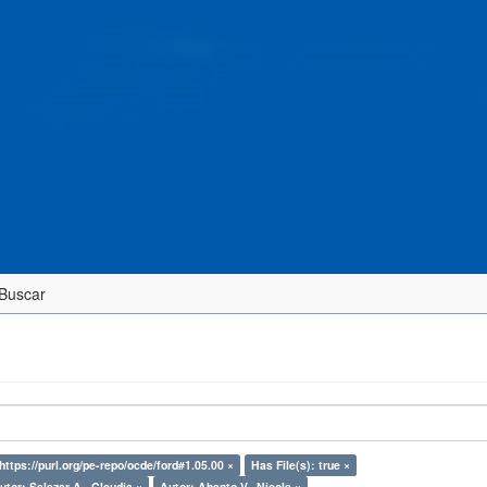
Buscar
https://purl.org/pe-repo/ocde/ford#1.05.00 ×
Has File(s): true ×
utor: Salazar A., Claudia ×
Autor: Abanto V., Nicole ×