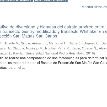
Mostrar filtros 
tivo de diversidad y biomasa del estrato arbóreo entre
 transecto Gentry modificado y transecto Whittaker en e
ección San Matías San Carlos
F.
;
Abanto V., Nicole
;
Arévalo F., María del F.
;
Calderón-Urquizo C., Dan
azar A., Claudia
;
Noningo M., Nugkui
;
Peña R., Kevin
;
Quispe Ñ., Alex
conza H., Rayda.
(
Universidad Nacional Pedro Ruiz Gallo
,
2016
)
dio se realizó una comparación de dos metodologías para determinar l
a del estrato arbóreo en el Bosque de Protección San Matías San Carl
das fueron el ...