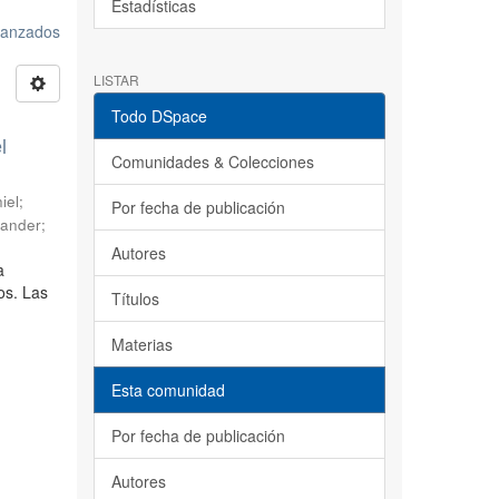
Estadísticas
avanzados
LISTAR
Todo DSpace
l
Comunidades & Colecciones
iel
;
Por fecha de publicación
sander
;
Autores
a
os. Las
Títulos
Materias
Esta comunidad
Por fecha de publicación
Autores