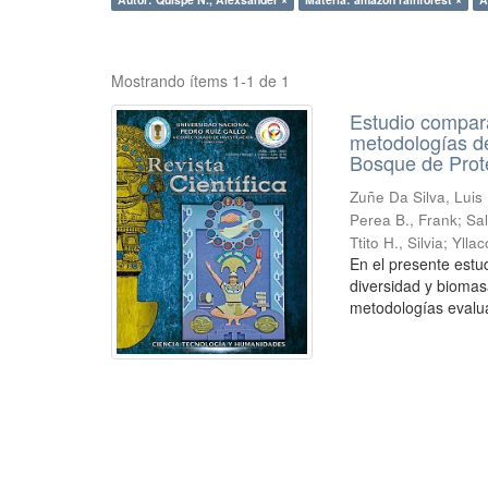
Mostrando ítems 1-1 de 1
Estudio compara
metodologías de
Bosque de Prot
Zuñe Da Silva, Luis 
Perea B., Frank
;
Sal
Ttito H., Silvia
;
Ylla
En el presente estu
diversidad y biomas
metodologías evalua