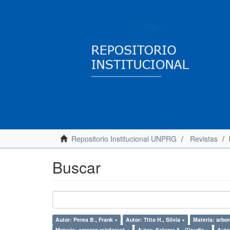
Repositorio Institucional UNPRG
Revistas
Buscar
Autor: Perea B., Frank ×
Autor: Ttito H., Silvia ×
Materia: arbor
Materia: amazon rainforest ×
Autor: Salazar A., Claudia ×
Autor