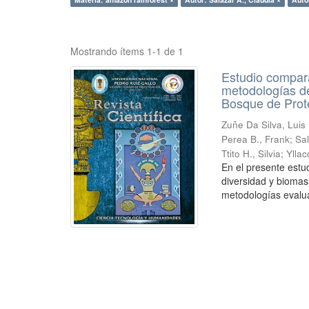
Mostrando ítems 1-1 de 1
Estudio compara
metodologías de
Bosque de Prot
Zuñe Da Silva, Luis 
Perea B., Frank
;
Sal
Ttito H., Silvia
;
Ylla
En el presente estu
diversidad y biomas
metodologías evalua