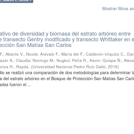
Mostrar filtros 
tivo de diversidad y biomasa del estrato arbóreo entre
 transecto Gentry modificado y transecto Whittaker en e
ección San Matías San Carlos
F.
;
Abanto V., Nicole
;
Arévalo F., María del F.
;
Calderón-Urquizo C., Dan
azar A., Claudia
;
Noningo M., Nugkui
;
Peña R., Kevin
;
Quispe Ñ., Alex
conza H., Rayda.
(
Universidad Nacional Pedro Ruiz Gallo
,
2016
)
dio se realizó una comparación de dos metodologías para determinar l
a del estrato arbóreo en el Bosque de Protección San Matías San Carl
das fueron el ...