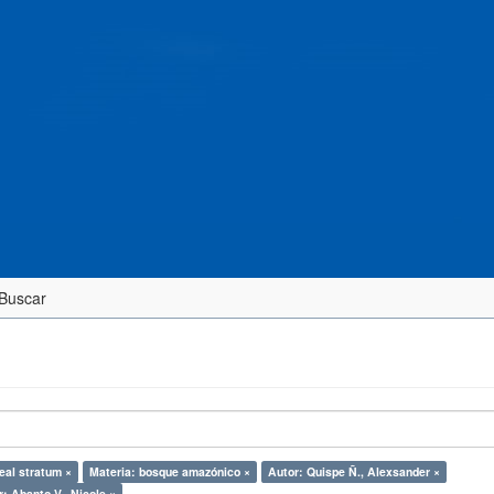
Buscar
eal stratum ×
Materia: bosque amazónico ×
Autor: Quispe Ñ., Alexsander ×
: Abanto V., Nicole ×