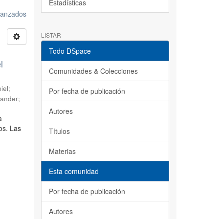
Estadísticas
avanzados
LISTAR
Todo DSpace
l
Comunidades & Colecciones
iel
;
Por fecha de publicación
sander
;
Autores
a
os. Las
Títulos
Materias
Esta comunidad
Por fecha de publicación
Autores