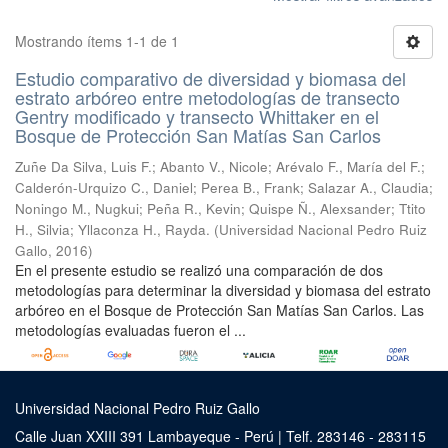
Mostrando ítems 1-1 de 1
Estudio comparativo de diversidad y biomasa del
estrato arbóreo entre metodologías de transecto
Gentry modificado y transecto Whittaker en el
Bosque de Protección San Matías San Carlos
Zuñe Da Silva, Luis F.
;
Abanto V., Nicole
;
Arévalo F., María del F.
;
Calderón-Urquizo C., Daniel
;
Perea B., Frank
;
Salazar A., Claudia
;
Noningo M., Nugkui
;
Peña R., Kevin
;
Quispe Ñ., Alexsander
;
Ttito
H., Silvia
;
Yllaconza H., Rayda.
(
Universidad Nacional Pedro Ruiz
Gallo
,
2016
)
En el presente estudio se realizó una comparación de dos
metodologías para determinar la diversidad y biomasa del estrato
arbóreo en el Bosque de Protección San Matías San Carlos. Las
metodologías evaluadas fueron el ...
Universidad Nacional Pedro Ruiz Gallo
Calle Juan XXIII 391 Lambayeque - Perú | Telf. 283146 - 283115